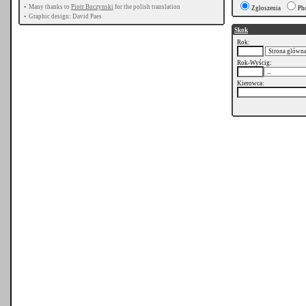
•
Many thanks to
Piotr Buczynski
for the polish translation
Zgłoszenia
Ph
•
Graphic design: David Paes
Skok
Rok:
Rok-Wyścig:
Kierowca: