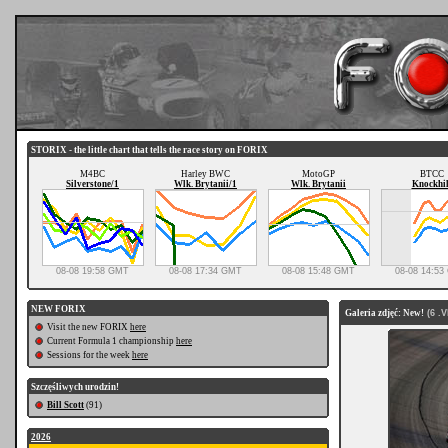
STORIX - the little chart that tells the race story on FORIX
M4BC
Harley BWC
MotoGP
BTCC
Silverstone/1
Wlk. Brytanii/1
Wlk. Brytanii
Knockhil
08-08 19:58 GMT
08-08 17:34 GMT
08-08 15:48 GMT
08-08 14:5
NEW FORIX
Galeria zdjęć: New!
(6 .VI
Visit the new FORIX
here
Current Formula 1 championship
here
Sessions for the week
here
Szczęśliwych urodzin!
Bill Scott
(91)
2026