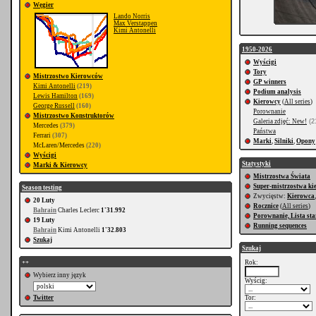
Węgier
Lando Norris
Max Verstappen
Kimi Antonelli
1950-2026
Wyścigi
Tory
Mistrzostwo Kierowców
GP winners
Kimi Antonelli
(219)
Podium analysis
Lewis Hamilton
(169)
Kierowcy
(
All series
)
George Russell
(160)
Porownanie
Mistrzostwo Konstruktorów
Galeria zdjęć: New!
(21
Mercedes
(379)
Państwa
Ferrari
(307)
Marki
,
Silniki
,
Opony
McLaren/Mercedes
(220)
Wyścigi
Statystyki
Marki & Kierowcy
Mistrzostwa Świata
Super-mistrzostwa k
Season testing
Zwycięstw:
Kierowca
20 Luty
Rocznice
(
All series
)
Bahrain
Charles Leclerc
1'31.992
Porownanie, Lista st
19 Luty
Running sequences
Bahrain
Kimi Antonelli
1'32.803
Szukaj
Szukaj
++
Rok:
Wybierz inny język
Wyścig:
Twitter
Tor: