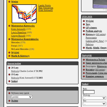
Węgier
Lando Norris
Max Verstappen
©
M
Kimi Antonelli
1950-2026
Wyścigi
Tory
Mistrzostwo Kierowców
GP winners
Kimi Antonelli
(219)
Podium analysis
Lewis Hamilton
(169)
Kierowcy
(
All series
)
George Russell
(160)
Porownanie
Mistrzostwo Konstruktorów
Galeria zdjęć: New!
(18
Mercedes
(379)
Państwa
Ferrari
(307)
Marki
,
Silniki
,
Opony
McLaren/Mercedes
(220)
Wyścigi
Statystyki
Marki & Kierowcy
Mistrzostwa Świata
Super-mistrzostwa k
Season testing
Zwycięstw:
Kierowca
20 Luty
Rocznice
(
All series
)
Bahrain
Charles Leclerc
1'31.992
Porownanie, Lista st
19 Luty
Running sequences
Bahrain
Kimi Antonelli
1'32.803
Szukaj
Szukaj
++
Rok:
Wybierz inny język
Wyścig:
Twitter
Tor: