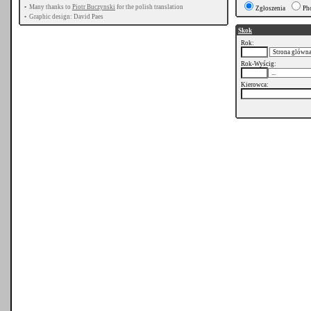
•
Many thanks to
Piotr Buczynski
for the polish translation
Zgłoszenia
Ph
•
Graphic design: David Paes
Skok
Rok:
Rok-Wyścig:
Kierowca: