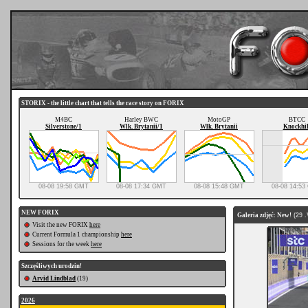
STORIX - the little chart that tells the race story on FORIX
M4BC
Harley BWC
MotoGP
BTCC
Silverstone/1
Wlk. Brytanii/1
Wlk. Brytanii
Knockhil
08-08 19:58 GMT
08-08 17:34 GMT
08-08 15:48 GMT
08-08 14:5
NEW FORIX
Galeria zdjęć: New!
(29 .
Visit the new FORIX
here
Current Formula 1 championship
here
Sessions for the week
here
Szczęśliwych urodzin!
Arvid Lindblad
(19)
2026