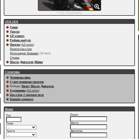
©
LAT Photographic
1950-2026
Гонки
Трассы
GP winners
Podium analysis
Пилоты
(
All series
)
Пилоты бок о бок
Фотогалерея: Новинка!
(18 июн)
Страны
Шасси
,
Двигатели
,
Шины
Статистика
Чемпионы мира
Супер-чемпионат пилотов
Победы:
Пилот
,
Шасси
,
Двигатель
Годовщины
(
All series
)
Бок о бок, Стартовое поле
Running sequences
Поиск
Пилот:
Год:
Шасси:
Гонка:
Трасса:
Двигатель: