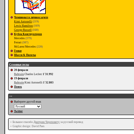
Чемпионат в личном зачете
Kimi Antonelli
(219)
Lewis Hamilton
(169)
George Russell
(160)
Кубок Конструкторов
Mercedes
(379)
Ferrari
(307)
McLaren/Mercedes
(220)
Гонки
Шасси & Пилоты
Сезонные тесты
20 февраля
Bahrain
Charles Leclerc
1'31.992
19 февраля
Bahrain
Kimi Antonelli
1'32.803
Поиск
++
Выберите другой язык
Twitter
•
Большое спасибо
Дмитрию Череповичу
за русский перевод
•
Graphic design: David Paes