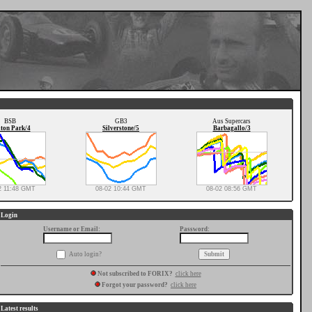
BSB
GB3
Aus Supercars
ton Park/4
Silverstone/5
Barbagallo/3
2 11:48 GMT
08-02 10:44 GMT
08-02 08:56 GMT
Login
Username or Email:
Password:
Auto login?
Not subscribed to FORIX?
click here
Forgot your password?
click here
Latest results