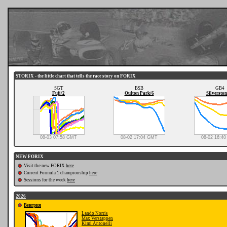
STORIX - the little chart that tells the race story on FORIX
SGT
BSB
GB4
Fuji/2
Oulton Park/6
Silverston
08-03 07:58 GMT
08-02 17:04 GMT
08-02 16:4
NEW FORIX
Visit the new FORIX
here
Current Formula 1 championship
here
Sessions for the week
here
2026
Венгрия
Lando Norris
Max Verstappen
Kimi Antonelli