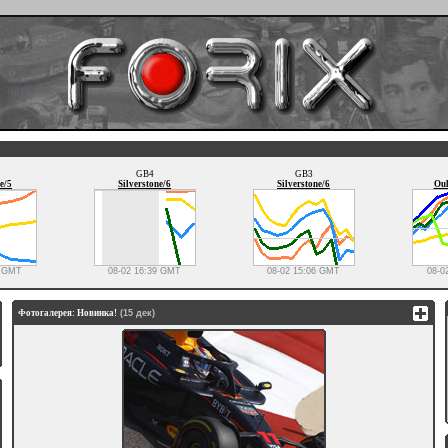
GB4
GB3
e/5
Silverstone/6
Silverstone/6
Oul
0 GMT
08-02 16:39 GMT
08-02 15:06 GMT
08-0
Фотогалерея: Новинка!
(15 дек)