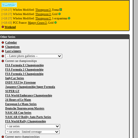
[+18:27]
Whelen Modified:
Thompson/2
, Гонка
[+18:27]
Whelen Modified:
Thompson/2
, Grid
[+18:27]
Whelen Modified:
Thompson/2
, 1-я практика
[+18:43]
PCC France:
Magny-Cours/2
, Grid
Weekend
Other Series
Calendar
Champions
Last winners
Current car championships
FIA Formula E Championship
FIA Formula 2 Championship
FIA Formula 3 Championship
IndyCar Series
INDY NXT by Firestone
Japanese Championship Super Formula
SUPER GT
FIA World Endurance Championship
24 Hours of Le Mans
European Le Mans Series
Deutsche Tourenwagen Masters
NASCAR Cup Series
NASCAR O'Reilly Auto Parts Series
FIA World Rally Championship
Current moto championships