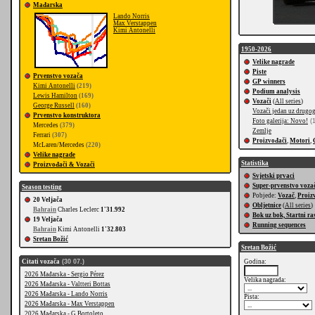
Mađarska
Lando Norris
Max Verstappen
Kimi Antonelli
1950-2026
Velike nagrade
Piste
Prvenstvo vozača
GP winners
Kimi Antonelli
(219)
Podium analysis
Lewis Hamilton
(169)
Vozači
(
All series
)
George Russell
(160)
Vozači jedan uz drugo
Prvenstvo konstruktora
Foto galerija: Novo!
(1
Mercedes
(379)
Zemlje
Ferrari
(307)
Proizvođači
,
Motori
,
McLaren/Mercedes
(220)
Velike nagrade
Statistika
Proizvođači & Vozači
Svjetski prvaci
Super-prvenstvo voza
Season testing
Pobjede:
Vozač
,
Proiz
20 Veljača
Obljetnice
(
All series
)
Bahrain
Charles Leclerc
1'31.992
Bok uz bok, Startni r
19 Veljača
Running sequences
Bahrain
Kimi Antonelli
1'32.803
Sretan Božić
Sretan Božić
Citati vozača
(30 07.)
Godina:
2026 Mađarska - Sergio Pérez
Velika nagrada:
2026 Mađarska - Valtteri Bottas
2026 Mađarska - Lando Norris
Pista:
2026 Mađarska - Max Verstappen
2026 Mađarska - G.Bortoleto