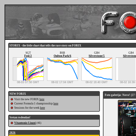
STORIX - the little chart that tells the race story on FORIX
SGT
BSB
GB4
GB4
Fuji/2
Oulton Park/6
Silverstone/5
Silverston
08-03 07:58 GMT
08-02 17:04 GMT
08-02 16:40 GMT
08-02 16:3
NEW FORIX
Foto galerija: Novo!
(27 
Visit the new FORIX
here
Current Formula 1 championship
here
Sessions for the week
here
Sretan rođendan!
Vitantonio Liuzzi
(46)
2026