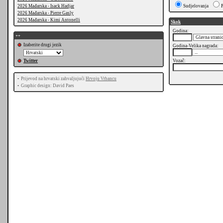
2026 Mađarska - Isack Hadjar
Sudjelovanja
2026 Mađarska - Pierre Gasly
2026 Mađarska - Kimi Antonelli
Skok
Godina:
++
Izaberite drugi jezik
Godina-Velika nagrada:
Twitter
Vozač:
•
Prijevod na hrvatski zahvaljujući
Hrvoju Vrbancu
•
Graphic design: David Paes