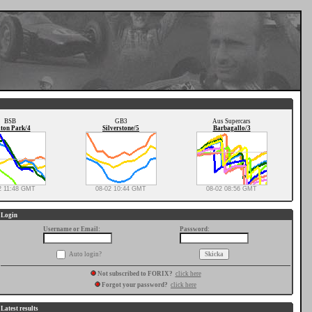
BSB
GB3
Aus Supercars
ton Park/4
Silverstone/5
Barbagallo/3
2 11:48 GMT
08-02 10:44 GMT
08-02 08:56 GMT
Login
Username or Email:
Password:
Auto login?
Not subscribed to FORIX?
click here
Forgot your password?
click here
Latest results