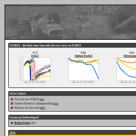
STORIX - the little chart that tells the race story on FORIX
SGT
BSB
GB4
Fuji/2
Oulton Park/6
Silverston
08-03 07:58 GMT
08-02 17:04 GMT
08-02 16:4
NEW FORIX
Visit the new FORIX
here
Current Formula 1 championship
here
Sessions for the week
here
Grattis på födelsedagen!
Robin Frijns
(35)
2026