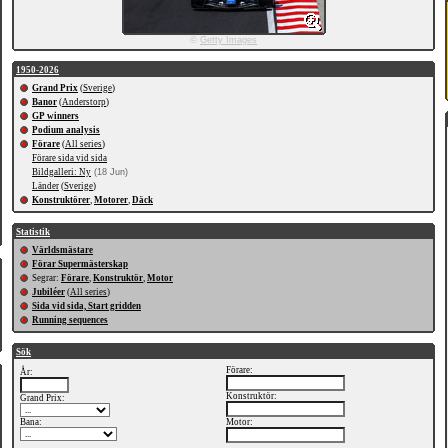
©
Getty Images
1950-2026
Grand Prix
(
Sverige
)
Banor
(
Anderstorp
)
GP winners
Podium analysis
Förare
(
All series
)
Förare sida vid sida
Bildgalleri: Ny
(18 Jun)
Länder
(
Sverige
)
Konstruktörer
,
Motorer
,
Däck
Statistik
Världsmästare
Förar Supermästerskap
Segrar:
Förare
,
Konstruktör
,
Motor
Jubiléer
(
All series
)
Sida vid sida, Start gridden
Running sequences
Sök
Förare:
År:
Konstruktör:
Grand Prix:
Bana:
Motor: