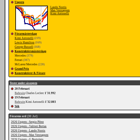
Ungern
Lando Norris
Max Verstappen
Kimi Antonelli
Förarmästerskap
Kimi Antonelli
(219)
Lewis Hamilton
(169)
George Russell
(160)
Konstruktörsmästerskap
Mercedes
(379)
Ferrari
(307)
McLaren/Mercedes
(220)
Grand Prix
Konstruktörer & Förare
Tester under säsongen
20 Februari
Bahrain
Charles Leclerc
1'31.992
19 Februari
Bahrain
Kimi Antonelli
1'32.803
Sök
Förarens ord
(30 Jul)
2026 Ungern - Sergio Pérez
2026 Ungern - Valtteri Bottas
2026 Ungern - Lando Norris
2026 Ungern - Max Verstappen
2026 Ungern - G.Bortoleto