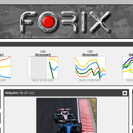
GB4
GB3
e/5
Silverstone/6
Silverstone/6
Oul
0 GMT
08-02 16:39 GMT
08-02 15:06 GMT
08-0
Bildgalleri: Ny
(27 Jul)