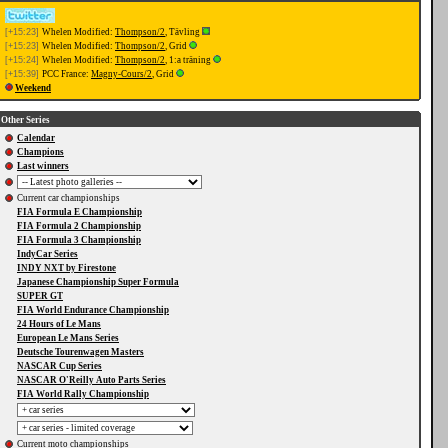
[+15:23]
Whelen Modified:
Thompson/2
, Tävling
[+15:23]
Whelen Modified:
Thompson/2
, Grid
[+15:24]
Whelen Modified:
Thompson/2
, 1:a träning
[+15:39]
PCC France:
Magny-Cours/2
, Grid
Weekend
Other Series
Calendar
Champions
Last winners
Current car championships
FIA Formula E Championship
FIA Formula 2 Championship
FIA Formula 3 Championship
IndyCar Series
INDY NXT by Firestone
Japanese Championship Super Formula
SUPER GT
FIA World Endurance Championship
24 Hours of Le Mans
European Le Mans Series
Deutsche Tourenwagen Masters
NASCAR Cup Series
NASCAR O'Reilly Auto Parts Series
FIA World Rally Championship
Current moto championships