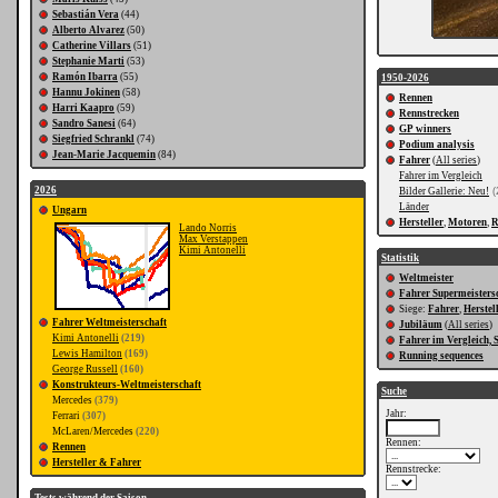
Sebastián Vera
(44)
Alberto Alvarez
(50)
Catherine Villars
(51)
Stephanie Marti
(53)
Ramón Ibarra
(55)
1950-2026
Hannu Jokinen
(58)
Rennen
Harri Kaapro
(59)
Rennstrecken
Sandro Sanesi
(64)
GP winners
Siegfried Schrankl
(74)
Podium analysis
Jean-Marie Jacquemin
(84)
Fahrer
(
All series
)
Fahrer im Vergleich
2026
Bilder Gallerie: Neu!
(
Länder
Ungarn
Hersteller
,
Motoren
,
R
Lando Norris
Max Verstappen
Kimi Antonelli
Statistik
Weltmeister
Fahrer Supermeisters
Siege:
Fahrer
,
Herstel
Fahrer Weltmeisterschaft
Jubiläum
(
All series
)
Kimi Antonelli
(219)
Fahrer im Vergleich, 
Lewis Hamilton
(169)
Running sequences
George Russell
(160)
Konstrukteurs-Weltmeisterschaft
Suche
Mercedes
(379)
Jahr:
Ferrari
(307)
McLaren/Mercedes
(220)
Rennen:
Rennen
Hersteller & Fahrer
Rennstrecke: