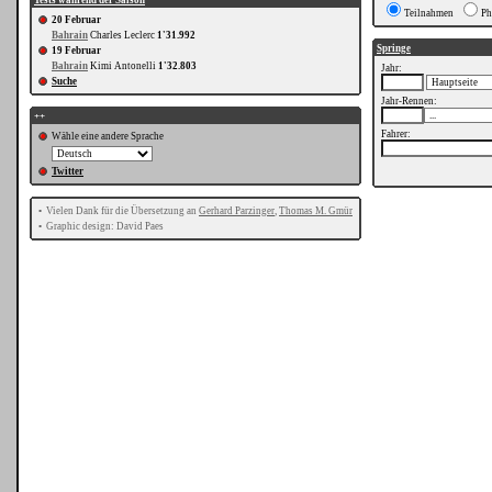
Tests während der Saison
Teilnahmen
Ph
20 Februar
Bahrain
Charles Leclerc
1'31.992
Springe
19 Februar
Bahrain
Kimi Antonelli
1'32.803
Jahr:
Suche
Jahr-Rennen:
++
Fahrer:
Wähle eine andere Sprache
Twitter
•
Vielen Dank für die Übersetzung an
Gerhard Parzinger
,
Thomas M. Gmür
•
Graphic design: David Paes