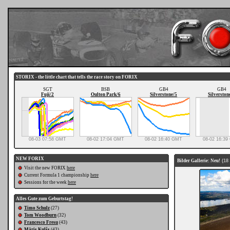
STORIX - the little chart that tells the race story on FORIX
SGT
BSB
GB4
GB4
Fuji/2
Oulton Park/6
Silverstone/5
Silverston
08-03 07:58 GMT
08-02 17:04 GMT
08-02 16:40 GMT
08-02 16:3
NEW FORIX
Bilder Gallerie: Neu!
(18
Visit the new FORIX
here
Current Formula 1 championship
here
Sessions for the week
here
Alles Gute zum Geburtstag!
Timo Schulz
(27)
Tom Woodburn
(32)
Francesco Fresu
(43)
Māris Kulšs
(43)