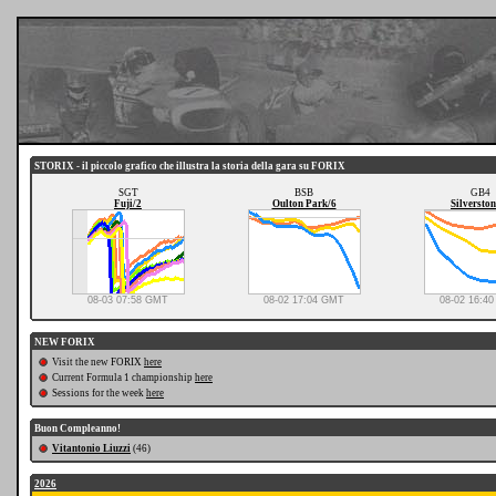
STORIX - il piccolo grafico che illustra la storia della gara su FORIX
SGT
BSB
GB4
Fuji/2
Oulton Park/6
Silverston
08-03 07:58 GMT
08-02 17:04 GMT
08-02 16:4
NEW FORIX
Visit the new FORIX
here
Current Formula 1 championship
here
Sessions for the week
here
Buon Compleanno!
Vitantonio Liuzzi
(46)
2026