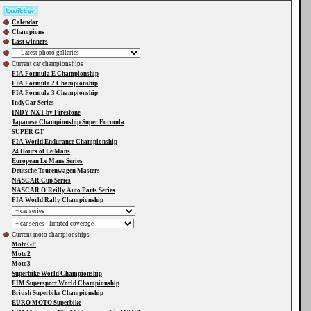
Calendar
Champions
Last winners
Current car championships
FIA Formula E Championship
FIA Formula 2 Championship
FIA Formula 3 Championship
IndyCar Series
INDY NXT by Firestone
Japanese Championship Super Formula
SUPER GT
FIA World Endurance Championship
24 Hours of Le Mans
European Le Mans Series
Deutsche Tourenwagen Masters
NASCAR Cup Series
NASCAR O'Reilly Auto Parts Series
FIA World Rally Championship
Current moto championships
MotoGP
Moto2
Moto3
Superbike World Championship
FIM Supersport World Championship
British Superbike Championship
EURO MOTO Superbike