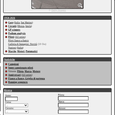
©
Getty Images
1950-2026
Gare
(
Italia
,
San Marino
)
Circuiti
(
Monza
,
Imola
)
GP winners
Podium analysis
Piloti
(
All series
)
Piloti fianco a fianco
Galleria di Immagini: Novità
(18 Giu)
Nazioni
(
Italia
)
Marche
,
Motori
,
Pneumatici
Statistiche
Campioni
Super campionato piloti
Vittorie:
Pilota
,
Marca
,
Motore
Anniversari
(
All series
)
Fianco a fianco, Griglia di partenza
Running sequences
Ricerca
Pilota:
Anno:
Marca:
Corsa:
Circuito:
Motore: