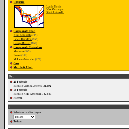
Ungheria
Lando Norris
Max Verstappen
Kimi Antonelli
Campionato Piloti
Kimi Antonelli
(219)
Lewis Hamilton
(169)
George Russell
(160)
Campionato Costruttori
Mercedes
(379)
Ferrari
(307)
McLaren/Mercedes
(220)
Gare
Marche & Piloti
Test
20 Febbraio
Bahrain
Charles Leclerc
1'31.992
19 Febbraio
Bahrain
Kimi Antonelli
1'32.803
Ricerca
++
Seleziona un'altra lingua
Twitter