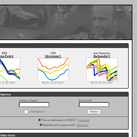
BSB
GB3
Aus Supercars
ton Park/4
Silverstone/5
Barbagallo/3
2 11:48 GMT
08-02 10:44 GMT
08-02 08:56 GMT
Ingresso
Utente o Email:
Password:
Automatico?
Non sei abbonato a FORIX?
Clicca qui
Dimenticato la password?
Clicca qui
Other Series