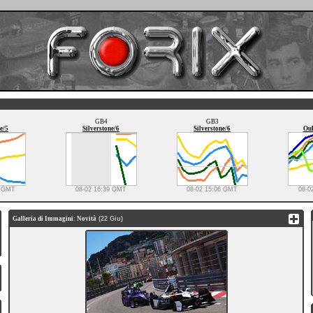
GB4
GB3
e/5
Silverstone/6
Silverstone/6
Oul
0 GMT
08-02 16:39 GMT
08-02 15:06 GMT
08-0
Galleria di Immagini: Novità
(22 Giu)