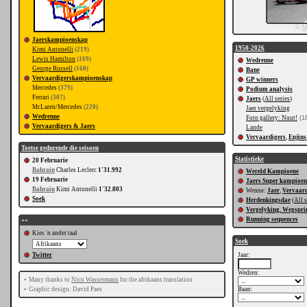
©
M
Jaerskampioenskap
1950-2026
Kimi Antonelli
(219)
Lewis Hamilton
(169)
Wedrenne
George Russell
(160)
Bane
Vervaardigerskampioenskap
GP winners
Mercedes
(379)
Podium analysis
Ferrari
(307)
Jaers
(
All series
)
McLaren/Mercedes
(220)
Jaer vergelyking
Wedrenne
Foto gallery: Nuut!
(18
Vervaardigers & Jaers
Lande
Vervaardigers
,
Enjins
Toetse gedurende die seisoen
Statistieke
20 Februarie
Bahrain
Charles Leclerc
1'31.992
Wereld Kampioene
19 Februarie
Jaers Super kampioe
Bahrain
Kimi Antonelli
1'32.803
Wenne:
Jaer
,
Vervaard
Soek
Herdenkingsdae
(
All s
Vergelyking, Wegspri
Running sequences
++
Kies 'n ander taal
Soek
Twitter
Jaar:
Wedren:
•
Many thanks to
Nico Wassermann
for the afrikaans translation
•
Graphic design: David Paes
Baan: