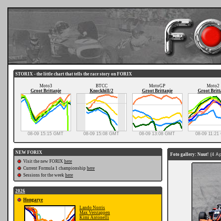
STORIX - the little chart that tells the race story on FORIX
Moto3
BTCC
MotoGP
Moto2
Groot Brittanje
Knockhill/2
Groot Brittanje
Groot Britt
08-09 15:15 GMT
08-09 15:08 GMT
08-09 13:08 GMT
08-09 11:2
NEW FORIX
Foto gallery: Nuut!
(4 Ap
Visit the new FORIX
here
Current Formula 1 championship
here
Sessions for the week
here
2026
Hongarye
Lando Norris
Max Verstappen
Kimi Antonelli