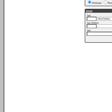
Deelname
Pho
Spring
Jaar:
Jaar-Wedren:
Jaer: