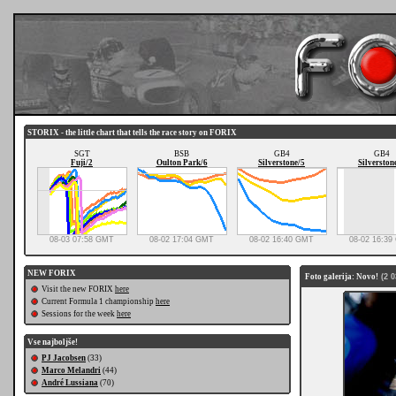
STORIX - the little chart that tells the race story on FORIX
SGT
BSB
GB4
GB4
Fuji/2
Oulton Park/6
Silverstone/5
Silverston
08-03 07:58 GMT
08-02 17:04 GMT
08-02 16:40 GMT
08-02 16:3
NEW FORIX
Foto galerija: Novo!
(2 0
Visit the new FORIX
here
Current Formula 1 championship
here
Sessions for the week
here
Vse najboljše!
PJ Jacobsen
(33)
Marco Melandri
(44)
André Lussiana
(70)