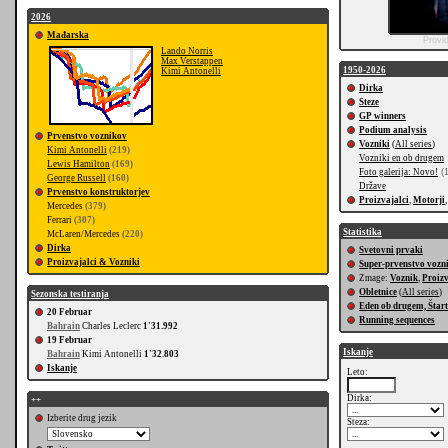
2026
Mađarska
Provi
Lando Norris
Max Verstappen
1950-2026
Kimi Antonelli
Dirka
Steze
GP winners
Podium analysis
Prvenstvo voznikov
Vozniki
(
All series
)
Kimi Antonelli
(219)
Vozniki en ob drugem
Lewis Hamilton
(169)
Foto galerija: Novo!
(1
George Russell
(160)
Države
Prvenstvo konstruktorjev
Proizvajalci
,
Motorji
Mercedes
(379)
Ferrari
(307)
Statistika
McLaren/Mercedes
(220)
Dirka
Svetovni prvaki
Proizvajalci & Vozniki
Super-prvenstvo vozn
Zmage:
Voznik
,
Proizv
Obletnice
(
All series
)
Sezonska testiranja
Eden ob drugem, Štart
20 Februar
Running sequences
Bahrain
Charles Leclerc
1'31.992
19 Februar
Iskanje
Bahrain
Kimi Antonelli
1'32.803
Iskanje
Leto:
Dirka:
++
Izberite drug jezik
Steza: