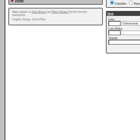
Twitter
Udeležbe
Phot
Many thanks to
Erik Miletic
and
Matej Muraus
for the slovene
Skok
translation
Graphic design: David Paes
Leto:
Leto-Dirka:
Voznik: