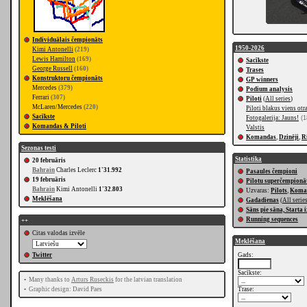
Individuālais čempionāts
1950-2026
Kimi Antonelli
(219)
Lewis Hamilton
(169)
Sacīkste
George Russell
(160)
Trases
Konstruktoru čempionāts
GP winners
Mercedes
(379)
Podium analysis
Ferrari
(307)
Piloti
(
All series
)
McLaren/Mercedes
(220)
Piloti blakus viens ot
Sacīkste
Fotogalerija: Jauns!
(1
Komandas & Piloti
Valstis
Komandas
,
Dzinēji
,
R
Sezonas testi
Statistika
20 februāris
Bahrain
Charles Leclerc
1'31.992
Pasaules čempioni
19 februāris
Pilotu superčempionā
Bahrain
Kimi Antonelli
1'32.803
Uzvaras:
Pilots
,
Koma
Meklēšana
Gadadienas
(
All serie
Sāns pie sāna, Starta
Running sequences
++
Citas valodas izvēle
Meklēšana
Twitter
Gads:
Sacīkste:
•
Many thanks to
Arturs Ruseckis
for the latvian translation
•
Graphic design: David Paes
Trase: