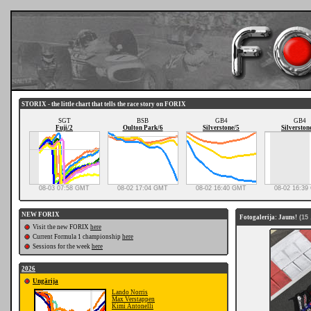
STORIX - the little chart that tells the race story on FORIX
SGT
BSB
GB4
GB4
Fuji/2
Oulton Park/6
Silverstone/5
Silverston
08-03 07:58 GMT
08-02 17:04 GMT
08-02 16:40 GMT
08-02 16:3
NEW FORIX
Fotogalerija: Jauns!
(15 
Visit the new FORIX
here
Current Formula 1 championship
here
Sessions for the week
here
2026
Ungārija
Lando Norris
Max Verstappen
Kimi Antonelli