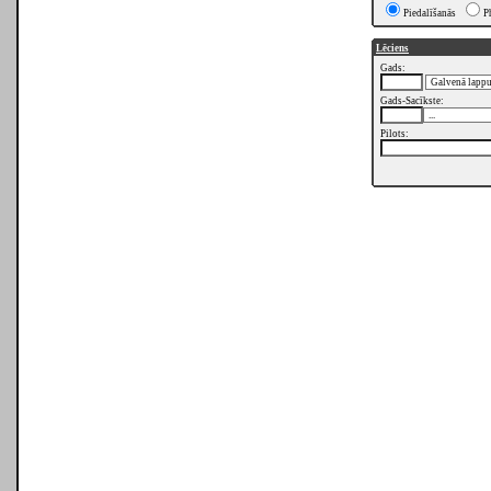
Piedalīšanās
P
Lēciens
Gads:
Gads-Sacīkste:
Pilots: