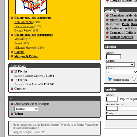
Marques
,
Moteurs
,
Pn
Statistiques
Champions du Monde
Championnat des conducteurs
Super Championnat de
Kimi Antonelli
(219)
Victoires:
Pilote
,
Mar
Lewis Hamilton
(169)
Anniversaires
(
All ser
George Russell
(160)
Comparatif, Grille de
Championnat des constructeurs
Running sequences
Mercedes
(379)
Ferrari
(307)
Chercher
McLaren/Mercedes
(220)
Courses
Année:
Marques & Pilotes
Course:
Essais privés
Circuit:
20 Février
Bahreïn
Charles Leclerc
1'31.992
Participations
19 Février
Bahreïn
Kimi Antonelli
1'32.803
Chercher
Atteindre
Année:
++
Sélectionnez une autre langue
Année-Course:
Pilote:
Twitter
•
Nous remercions Louis Boulay,
Charles-Yvon Ross
et
Patrice Vatan
pour
la traduction française
•
Graphic design: David Paes