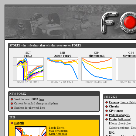
STORIX - the little chart that tells the race story on FORIX
SGT
BSB
GB4
GB4
Fuji/2
Oulton Park/6
Silverstone/5
Silverston
08-03 07:58 GMT
08-02 17:04 GMT
08-02 16:40 GMT
08-02 16:3
NEW FORIX
1950-2026
Visit the new FORIX
here
Courses
(
France
,
Belgi
Current Formula 1 championship
here
Circuits
Sessions for the week
here
GP winners
Podium analysis
2026
Pilotes
(
All series
)
Hongrie
Pilotes côte-à-côte
Lando Norris
Galerie de photos: Nou
Max Verstappen
Pays
Kimi Antonelli