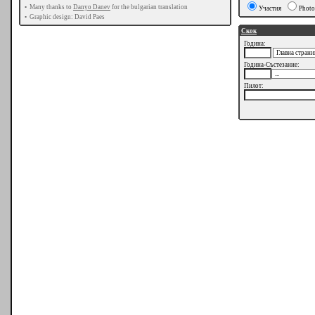
•
Many thanks to
Danyo Danev
for the bulgarian translation
Участия
Photo
•
Graphic design: David Paes
Скок
Година:
Година-Състезание:
Пилот: