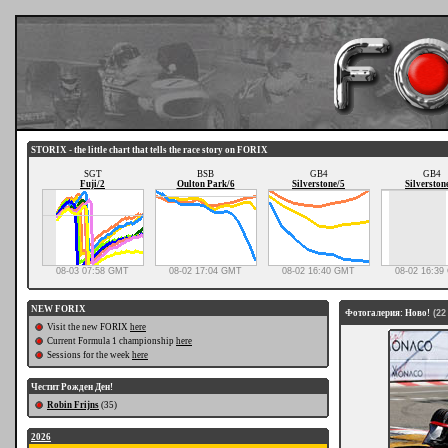
STORIX - the little chart that tells the race story on FORIX
SGT
BSB
GB4
GB4
Fuji/2
Oulton Park/6
Silverstone/5
Silverston
08-03 07:58 GMT
08-02 17:04 GMT
08-02 16:40 GMT
08-02 16:3
NEW FORIX
Фотогалерия: Ново!
(22
Visit the new FORIX
here
Current Formula 1 championship
here
Sessions for the week
here
Честит Рожден Ден!
Robin Frijns
(35)
2026