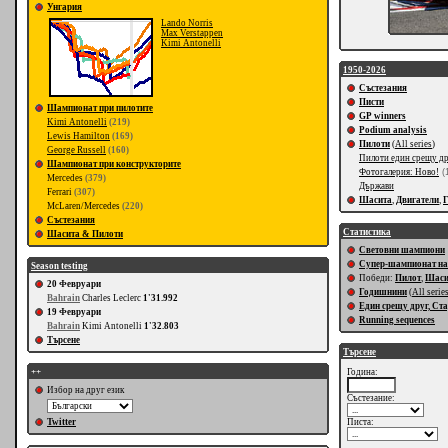
Унгария
Lando Norris
Max Verstappen
Kimi Antonelli
1950-2026
Състезания
Писти
Шампионат при пилотите
GP winners
Kimi Antonelli
(219)
Podium analysis
Lewis Hamilton
(169)
Пилоти
(
All series
)
George Russell
(160)
Пилоти един срещу д
Шампионат при конструкторите
Фотогалерия: Ново!
(
Mercedes
(379)
Държави
Ferrari
(307)
Шасита
,
Двигатели
,
McLaren/Mercedes
(220)
Състезания
Статистика
Шасита & Пилоти
Световни шампиони
Супер-шампионат на
Season testing
Победи:
Пилот
,
Шас
20 Февруари
Годишнини
(
All serie
Bahrain
Charles Leclerc
1'31.992
Един срещу друг, Ст
19 Февруари
Running sequences
Bahrain
Kimi Antonelli
1'32.803
Търсене
Търсене
++
Година:
Избор на друг език
Състезание:
Twitter
Писта: