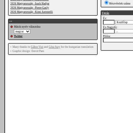
2026 Magyarország - Isack Hadjar
Részvételek száma
2026 Magyarország - Pierre Gasly
2026 Magyarország - Kimi Antonelli
Ugrás
Év:
++
Másik nyelv választása
Év-Nagydíj:
Twitter
Pilóta:
•
Many thanks to
Gábor Vizi
and
Géza Sury
for the hungarian translation
•
Graphic design: David Paes