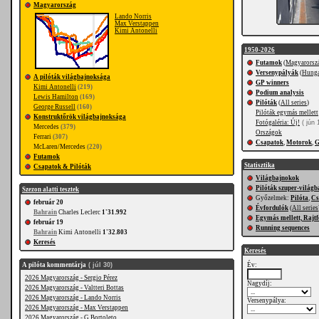
Magyarország
Lando Norris
Max Verstappen
Kimi Antonelli
1950-2026
Futamok
(
Magyarorsz
Versenypályák
(
Hunga
A pilóták világbajnoksága
GP winners
Kimi Antonelli
(219)
Podium analysis
Lewis Hamilton
(169)
Pilóták
(
All series
)
George Russell
(160)
Pilóták egymás mellett
Konstruktőrök világbajnoksága
Fotógaléria: Új!
( jún 
Mercedes
(379)
Országok
Ferrari
(307)
Csapatok
,
Motorok
,
G
McLaren/Mercedes
(220)
Futamok
Statisztika
Csapatok & Pilóták
Világbajnokok
Pilóták szuper-világ
Szezon alatti tesztek
Győzelmek:
Pilóta
,
Cs
február 20
Évfordulók
(
All series
Bahrain
Charles Leclerc
1'31.992
Egymás mellett, Rajtf
február 19
Running sequences
Bahrain
Kimi Antonelli
1'32.803
Keresés
Keresés
A pilóta kommentárja
( júl 30)
Év:
2026 Magyarország - Sergio Pérez
Nagydíj:
2026 Magyarország - Valtteri Bottas
2026 Magyarország - Lando Norris
Versenypálya:
2026 Magyarország - Max Verstappen
2026 Magyarország - G.Bortoleto