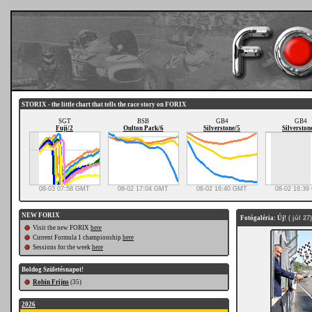
STORIX - the little chart that tells the race story on FORIX
SGT
BSB
GB4
GB4
Fuji/2
Oulton Park/6
Silverstone/5
Silverston
08-03 07:58 GMT
08-02 17:04 GMT
08-02 16:40 GMT
08-02 16:3
NEW FORIX
Fotógaléria: Új!
( júl 27)
Visit the new FORIX
here
Current Formula 1 championship
here
Sessions for the week
here
Boldog Születésnapot!
Robin Frijns
(35)
2026