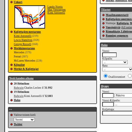
Merkit
,
Moottorit
,
Re
Unkari
Lando Norris
Max Verstappen
Tilastot
Kimi Antonelli
Maailmanmestarit
Kuljettajien supermes
Voittoja:
Kuljettaja
,
M
Vuosipäiviä
(
All serie
Rinnakkain, Lähtöru
Kuljettajien mestaruus
Running sequences
Kimi Antonelli
(219)
Lewis Hamilton
(169)
George Russell
(160)
Haku
Merkkimestaruus
Vuosi:
Mercedes
(379)
Ferrari
(307)
Kilpailu:
McLaren/Mercedes
(220)
Kilpailut
Rata:
Merkit & Kuljettajat
Osallistumiset
Testit kauden aikana
20 Helmikuu
Hyppy
Bahrain
Charles Leclerc
1'31.992
Vuosi:
19 Helmikuu
Bahrain
Kimi Antonelli
1'32.803
Haku
Vuosi-Kilpailu:
Kuljettaja:
++
Valitse toinen kieli
Twitter