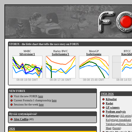
STORIX - the little chart that tells the race story on FORIX
M4BC
Harley BWC
MotoGP
BTCC
Silverstone/1
Isobritannia/1
Isobritannia
Knockhil
08-08 19:58 GMT
08-08 17:34 GMT
08-08 15:48 GMT
08-08 14:5
NEW FORIX
1950-2026
Visit the new FORIX
here
Kilpailut
Current Formula 1 championship
here
Radat
Sessions for the week
here
GP winners
Podium analysis
Hyvää syntymäpäivää!
Kuljettajat
(
All series
)
Alex Cudlin
(40)
Kuljettajat rinnakkain
Valokuvagalleria: Uusi
Maat
(
Suomi
)
2026