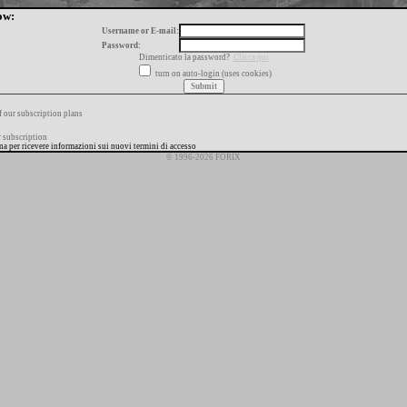
ow:
Username or E-mail:
Password:
Dimenticato la password?
Clicca qui
turn on auto-login (uses cookies)
f our subscription plans
 subscription
ana per ricevere informazioni sui nuovi termini di accesso
© 1996-2026 FORIX