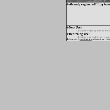
Already registered? Log in n
New User
Click here
to sign up now for one o
Returning User
Click here
to upgrade or renew your
Contatta il
coordinatore
della sezione itali