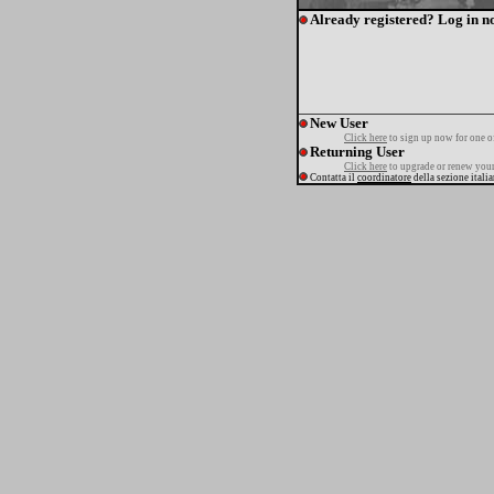
Already registered? Log in n
New User
Click here
to sign up now for one o
Returning User
Click here
to upgrade or renew your
Contatta il
coordinatore
della sezione itali