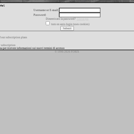
ow:
Username or E-mail:
Password:
Dimenticato la password?
Clicca qui
turn on auto-login (uses cookies)
f our subscription plans
 subscription
ana per ricevere informazioni sui nuovi termini di accesso
© 1996-2026 FORIX