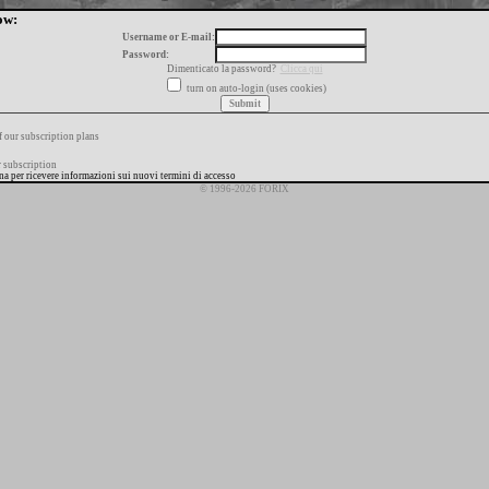
ow:
Username or E-mail:
Password:
Dimenticato la password?
Clicca qui
turn on auto-login (uses cookies)
f our subscription plans
 subscription
ana per ricevere informazioni sui nuovi termini di accesso
© 1996-2026 FORIX