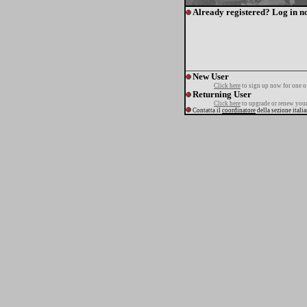
Already registered? Log in n
New User
Click here
to sign up now for one o
Returning User
Click here
to upgrade or renew your
Contatta il
coordinatore
della sezione itali