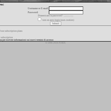
ow:
Username or E-mail:
Password:
Dimenticato la password?
Clicca qui
turn on auto-login (uses cookies)
f our subscription plans
 subscription
ana per ricevere informazioni sui nuovi termini di accesso
© 1996-2026 FORIX