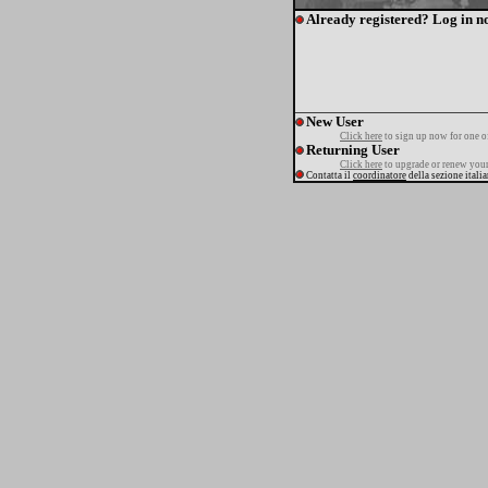
Already registered? Log in n
New User
Click here
to sign up now for one o
Returning User
Click here
to upgrade or renew your
Contatta il
coordinatore
della sezione itali