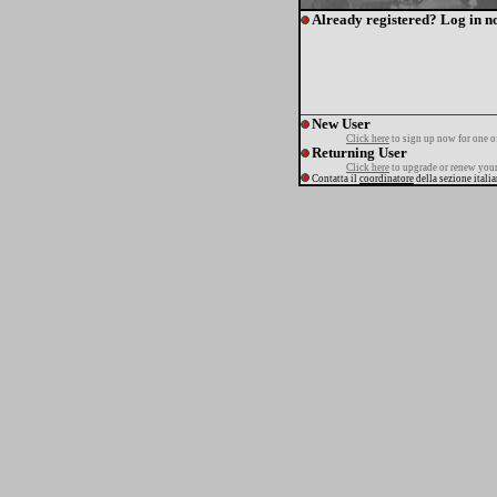
Already registered? Log in n
New User
Click here
to sign up now for one o
Returning User
Click here
to upgrade or renew your
Contatta il
coordinatore
della sezione itali