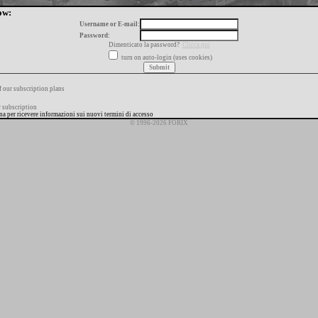
ow:
Username or E-mail:
Password:
Dimenticato la password?
Clicca qui
turn on auto-login (uses cookies)
f our subscription plans
 subscription
ana per ricevere informazioni sui nuovi termini di accesso
© 1996-2026 FORIX