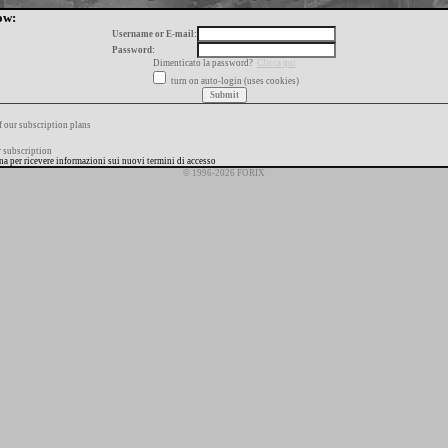
ow:
Username or E-mail:
Password:
Dimenticato la password?
Clicca qui
turn on auto-login (uses cookies)
f our subscription plans
 subscription
ana per ricevere informazioni sui nuovi termini di accesso
© 1996-2026 FORIX