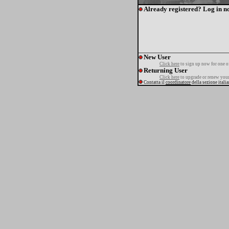
Already registered? Log in n
New User
Click here
to sign up now for one o
Returning User
Click here
to upgrade or renew your
Contatta il
coordinatore
della sezione itali