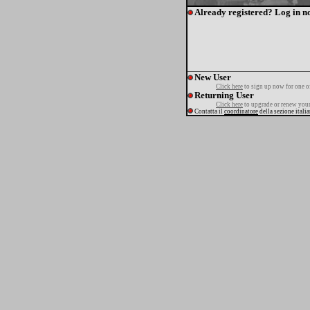
Already registered? Log in n
New User
Click here
to sign up now for one o
Returning User
Click here
to upgrade or renew your
Contatta il
coordinatore
della sezione itali