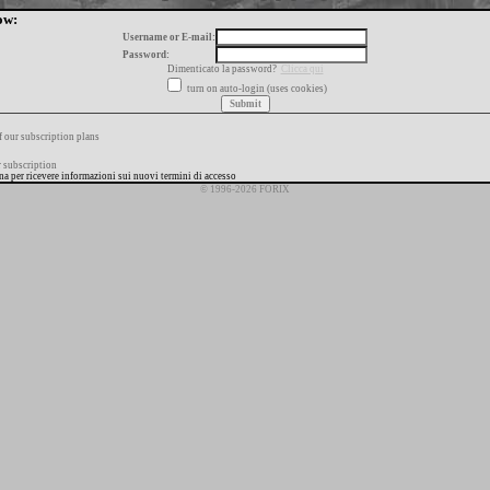
ow:
Username or E-mail:
Password:
Dimenticato la password?
Clicca qui
turn on auto-login (uses cookies)
f our subscription plans
 subscription
ana per ricevere informazioni sui nuovi termini di accesso
© 1996-2026 FORIX