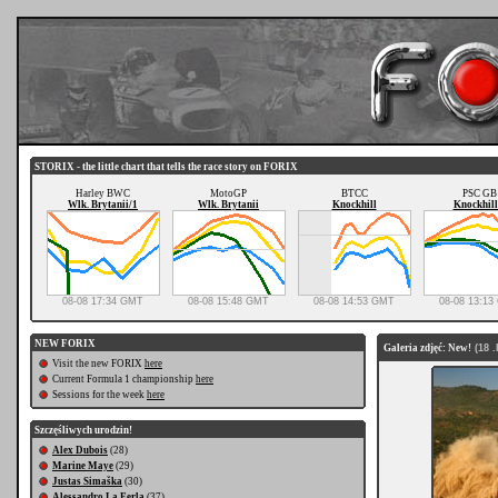
STORIX - the little chart that tells the race story on FORIX
Harley BWC
MotoGP
BTCC
PSC GB
Wlk. Brytanii/1
Wlk. Brytanii
Knockhill
Knockhill
08-08 17:34 GMT
08-08 15:48 GMT
08-08 14:53 GMT
08-08 13:1
NEW FORIX
Galeria zdjęć: New!
(18 .
Visit the new FORIX
here
Current Formula 1 championship
here
Sessions for the week
here
Szczęśliwych urodzin!
Alex Dubois
(28)
Marine Maye
(29)
Justas Simaška
(30)
Alessandro La Ferla
(37)