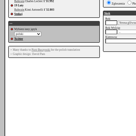
Bahrain
Charles Leclerc
1'31.992
Zgłoszenia
Ph
19 Luty
Bahrain
Kimi Antonelli
1'32.803
Skok
Szukaj
Rok:
++
Rok-Wyścig:
Wybierz inny język
Kierowca:
Twitter
•
Many thanks to
Piotr Buczynski
for the polish translation
•
Graphic design: David Paes