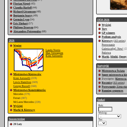
Florian Niegel
(43)
Claudia Harloff
(44)
Richard Göransson
(48)
Benjamin Searcy
(49)
Germán Lyon
(54)
1950-2026
Eric Ehrhart
(57)
Wyścigi
Philippe Droeven
(64)
Tory
Alexandros Petropoulos
(68)
GP winners
Podium analysis
2026
Kierowcy
(
All series
)
Porownanie
Węgier
Galeria zdjęć: New!
(22
Lando Norris
Państwa
Max Verstappen
Kimi Antonelli
Marki
,
Silniki
,
Opony
Statystyki
Mistrzostwa Świata
Mistrzostwo Kierowców
Super-mistrzostwa k
Kimi Antonelli
(219)
Zwycięstw:
Kierowca
Lewis Hamilton
(169)
Rocznice
(
All series
)
George Russell
(160)
Porownanie, Lista st
Mistrzostwo Konstruktorów
Running sequences
Mercedes
(379)
Ferrari
(307)
Szukaj
McLaren/Mercedes
(220)
Rok:
Wyścigi
Marki & Kierowcy
Wyścig:
Season testing
Tor:
20 Luty