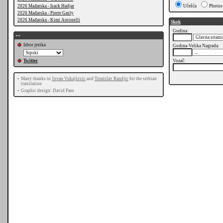
2026 Mađarska - Isack Hadjar
Učešća
Photos
2026 Mađarska - Pierre Gasly
2026 Mađarska - Kimi Antonelli
Skok
Godina:
++
Izbor jezika
Godina-Velika Nagrada:
Twitter
Vozač:
•
Many thanks to
Jovan Vukajlovic
and
Tomislav Randjic
for the serbian
translation
•
Graphic design: David Paes