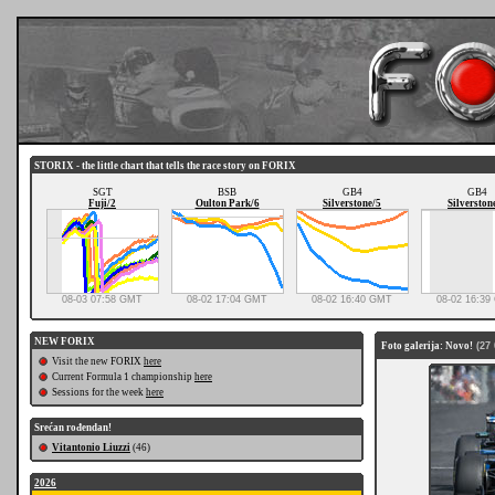
STORIX - the little chart that tells the race story on FORIX
SGT
BSB
GB4
GB4
Fuji/2
Oulton Park/6
Silverstone/5
Silverston
08-03 07:58 GMT
08-02 17:04 GMT
08-02 16:40 GMT
08-02 16:3
NEW FORIX
Foto galerija: Novo!
(27 
Visit the new FORIX
here
Current Formula 1 championship
here
Sessions for the week
here
Srećan rođendan!
Vitantonio Liuzzi
(46)
2026