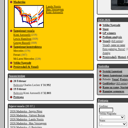
Mađarska
Lando Norris
Max Verstappen
Kimi Antonelli
1950-2026
Velike Nagrade
Staze
Šampionat vozača
GP winners
Kimi Antonelli
(219)
Podium analysis
Lewis Hamilton
(169)
Vozači
(
All series
)
George Russell
(160)
Vozači, rame uz rame
Šampionat konstruktora
Foto galerija: Novo!
(1
Mercedes
(379)
Zemlje
Ferrari
(307)
Proizvođači
,
Motori
,
McLaren/Mercedes
(220)
Velike Nagrade
Statistika
Proizvođači & Vozači
Svetski šampioni
Super-šampionat voz
Season testing
Pobede:
Vozač
,
Proizv
20 Februar
Godišnjice
(
All series
)
Bahrain
Charles Leclerc
1'31.992
Rame uz rame, Startn
19 Februar
Running sequences
Bahrain
Kimi Antonelli
1'32.803
Pretraga
Pretraga
Izjave vozača
(30 07.)
Godina:
2026 Mađarska - Sergio Pérez
Velika Nagrada:
2026 Mađarska - Valtteri Bottas
2026 Mađarska - Lando Norris
Staza:
2026 Mađarska - Max Verstappen
2026 Mađarska - G.Bortoleto