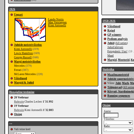
2026
Ungari
Lando Norris
1950-2026
Max Verstappen
Kimi Antonelli
Võistlused
Rajad
GP winners
Podium analysis
Juhid
(
All series
)
Juhtide meistrivõistlus
Juhid kõrvuti
Kimi Antonelli
(219)
Fotogalerii: Uus!
(19 .
Lewis Hamilton
(169)
Maad
George Russell
(160)
Margid
,
Mootorid
,
K
Margi meistrivõistlus
Mercedes
(379)
Statistika
Ferrari
(307)
McLaren/Mercedes
(220)
Maailmameistrid
Võistlused
Juhtide supermeistriv
Margid & Juhid
Võite:
Juht
,
Mark
,
Mo
Tähtpäevad
(
All serie
Kõrvuti, Stardinimeki
Hooajaline testimine
Running sequences
20 Veebruar
Bahrain
Charles Leclerc
1'31.992
Otsing
19 Veebruar
Bahrain
Kimi Antonelli
1'32.803
Aasta:
Otsing
Võistlus:
++
Rada:
Vali teine keel