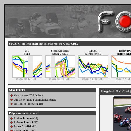
STORIX - the little chart that tells the race story on FORIX
JSF
Stock Car Brazil
M4BC
Harley B
Sugo
Santa Cruz/1
Silverstone/1
Suurbritann
08-09 08:14 GMT
08-09 06:53 GMT
08-08 19:58 GMT
08-08 17:3
NEW FORIX
Fotogalerii: Uus!
(2 .03.)
Visit the new FORIX
here
Current Formula 1 championship
here
Sessions for the week
here
Palju õnne sünnipäevaks!
Andrea Iannone
(37)
Roberto Panichi
(57)
Bruno Cirafici
(61)
Darren Dixon
(66)