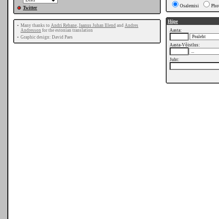
Osalemisi
Pho
Twitter
Hüpe
•
Many thanks to
Andri Rebane
,
Jaanus Juhan Illend
and
Andres
Andresson
for the estonian translation
Aasta:
•
Graphic design: David Paes
Aasta-Võistlus:
Juht: